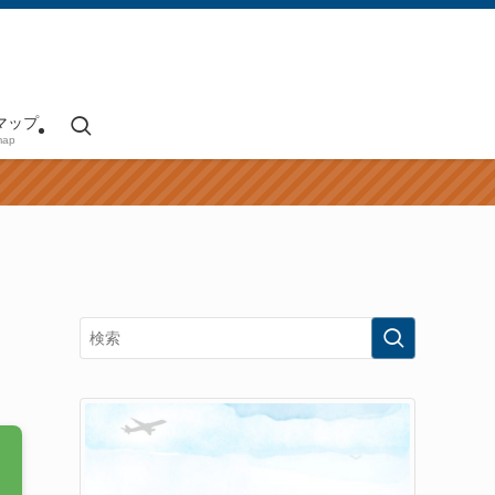
マップ
map