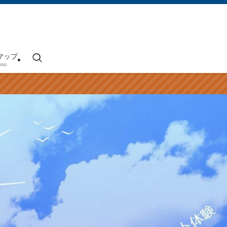
マップ
map